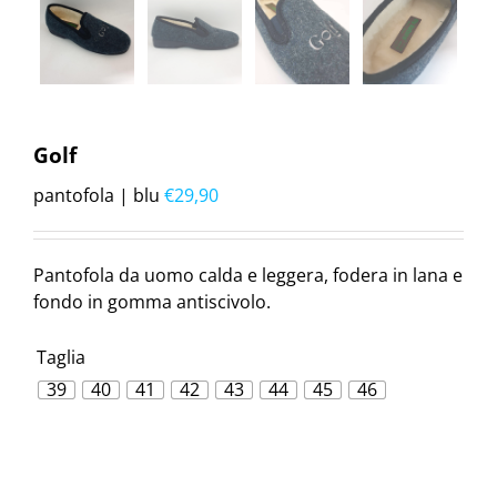
Golf
pantofola | blu
€
29,90
Pantofola da uomo calda e leggera, fodera in lana e
fondo in gomma antiscivolo.
Taglia
39
40
41
42
43
44
45
46
