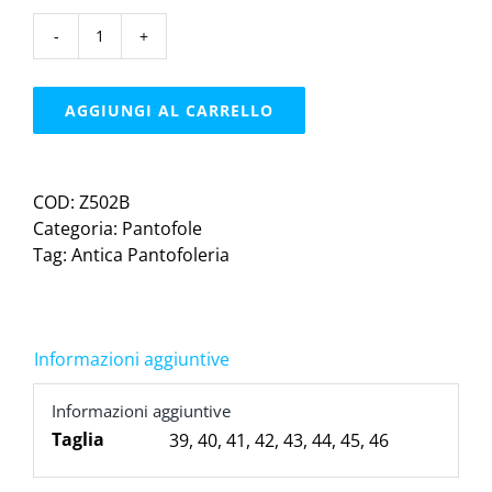
Golfpantofola
|
blu
AGGIUNGI AL CARRELLO
quantità
COD:
Z502B
Categoria:
Pantofole
Tag:
Antica Pantofoleria
Informazioni aggiuntive
Informazioni aggiuntive
Taglia
39
,
40
,
41
,
42
,
43
,
44
,
45
,
46