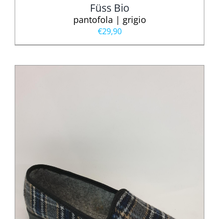
Füss Bio
pantofola | grigio
€
29,90