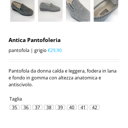
Antica Pantofoleria
pantofola | grigio
€
29,90
Pantofola da donna calda e leggera, fodera in lana
e fondo in gomma con altezza anatomica e
antiscivolo.
Taglia
35
36
37
38
39
40
41
42
