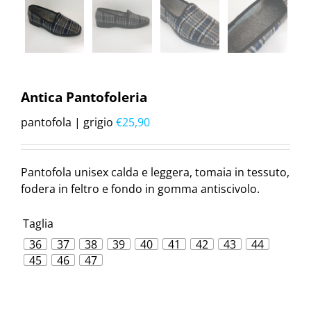
Antica Pantofoleria
pantofola | grigio
€
25,90
Pantofola unisex calda e leggera, tomaia in tessuto,
fodera in feltro e fondo in gomma antiscivolo.
Taglia
36
37
38
39
40
41
42
43
44

45
46
47