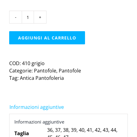
Antica
Pantofoleriapantofola
|
AGGIUNGI AL CARRELLO
grigio
quantità
COD:
410 grigio
Categorie:
Pantofole
,
Pantofole
Tag:
Antica Pantofoleria
Informazioni aggiuntive
Informazioni aggiuntive
36
,
37
,
38
,
39
,
40
,
41
,
42
,
43
,
44
,
Taglia