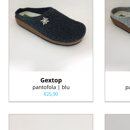
Gextop
pantofola | blu
p
€
25,90