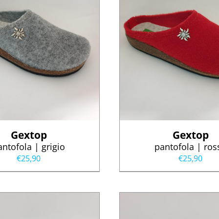
Gextop
Gextop
antofola | grigio
pantofola | ros
€
25,90
€
25,90