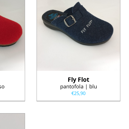
Fly Flot
so
pantofola | blu
€
25,90