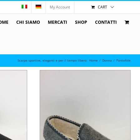
My Account
CART
OME
CHI SIAMO
MERCATI
SHOP
CONTATTI
Scarpe sportive, eleganti e per il tempo libero
:
Home
/
Donna
/
Pantofole