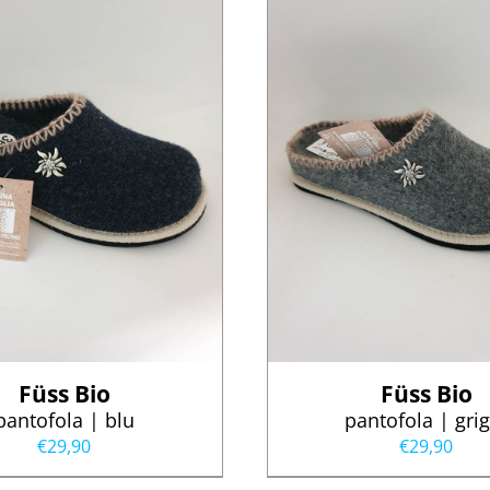
Füss Bio
Füss Bio
pantofola | blu
pantofola | grig
€
29,90
€
29,90