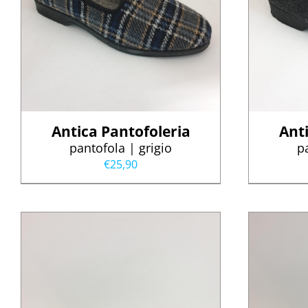
Antica Pantofoleria
Ant
pantofola | grigio
p
€
25,90