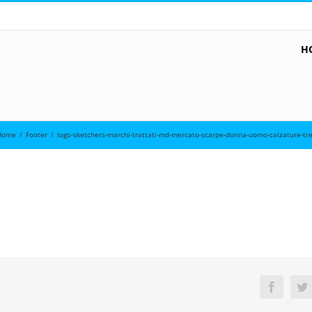
H
Home
/
Footer
/
logo-sketchers-marchi-trattati-md-mercato-scarpe-donna-uomo-calzature-
Faceboo
Tw