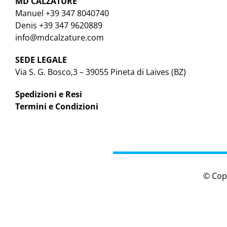
MD CALZATURE
Manuel +39 347 8040740
Denis +39 347 9620889
info@mdcalzature.com
SEDE LEGALE
Via S. G. Bosco,3 – 39055 Pineta di Laives (BZ)
Spedizioni e Resi
Termini e Condizioni
© Cop