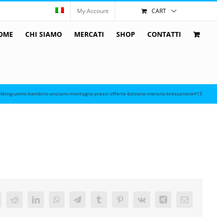
My Account
CART
OME
CHI SIAMO
MERCATI
SHOP
CONTATTI
trekking-uomo-bambino-anziano-montagna-prezzi-offerte-bolzano-merano-bressanone415
k
itter
Reddit
LinkedIn
WhatsApp
Telegram
Tumblr
Pinterest
Vk
Xing
Email