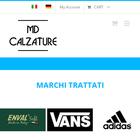
Skip
My Account
CART
to
content
MARCHI TRATTATI