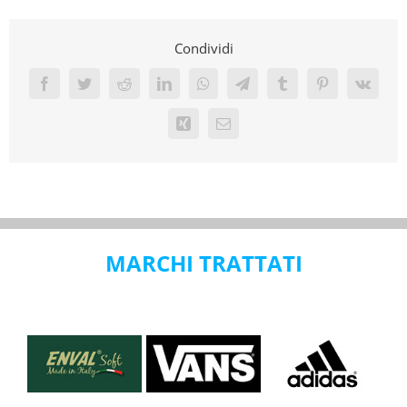
Condividi
Facebook
Twitter
Reddit
LinkedIn
WhatsApp
Telegram
Tumblr
Pinterest
Vk
Xing
Email
MARCHI TRATTATI