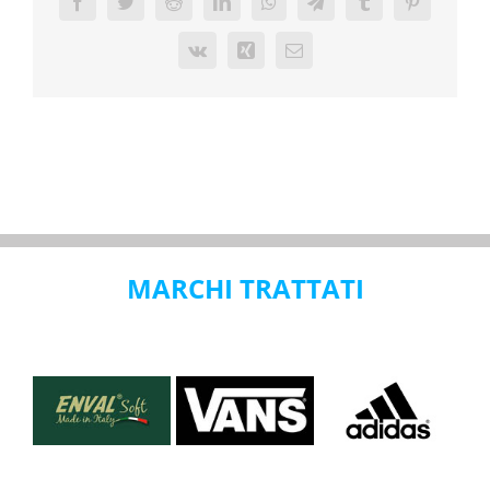
Facebook
Twitter
Reddit
LinkedIn
WhatsApp
Telegram
Tumblr
Pinterest
Vk
Xing
Email
MARCHI TRATTATI