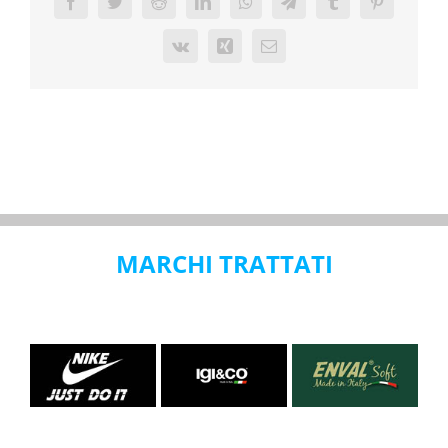
Facebook
Twitter
Reddit
LinkedIn
WhatsApp
Telegram
Tumblr
Pinterest
Vk
Xing
Email
MARCHI TRATTATI