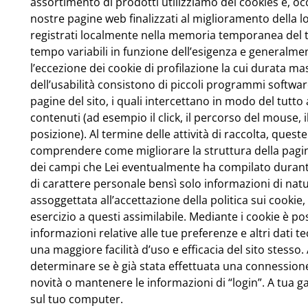
assortimento di prodotti utilizziamo dei cookies e, oc
nostre pagine web finalizzati al miglioramento della lo
registrati localmente nella memoria temporanea del t
tempo variabili in funzione dell’esigenza e generalme
l’eccezione dei cookie di profilazione la cui durata mas
dell’usabilità consistono di piccoli programmi softwar
pagine del sito, i quali intercettano in modo del tutt
contenuti (ad esempio il click, il percorso del mouse
posizione). Al termine delle attività di raccolta, que
comprendere come migliorare la struttura della pagina 
dei campi che Lei eventualmente ha compilato durant
di carattere personale bensì solo informazioni di natur
assoggettata all’accettazione della politica sui cookie
esercizio a questi assimilabile. Mediante i cookie è 
informazioni relative alle tue preferenze e altri dati
una maggiore facilità d’uso e efficacia del sito stess
determinare se è già stata effettuata una connessione f
novità o mantenere le informazioni di “login”. A tua g
sul tuo computer.