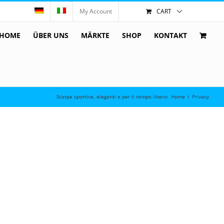
My Account
CART
HOME
ÜBER UNS
MÄRKTE
SHOP
KONTAKT
Scarpe sportive, eleganti e per il tempo libero
:
Home
/
Privacy