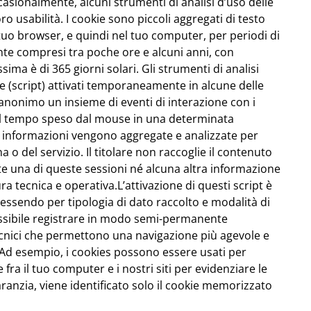
casionalmente, alcuni strumenti di analisi d’uso delle
ro usabilità. I cookie sono piccoli aggregati di testo
uo browser, e quindi nel tuo computer, per periodi di
nte compresi tra poche ore e alcuni anni, con
sima è di 365 giorni solari. Gli strumenti di analisi
e (script) attivati temporaneamente in alcune delle
o anonimo un insieme di eventi di interazione con i
, il tempo speso dal mouse in una determinata
ste informazioni vengono aggregate e analizzate per
o del servizio. Il titolare non raccoglie il contenuto
e una di queste sessioni né alcuna altra informazione
a tecnica e operativa.L’attivazione di questi script è
, essendo per tipologia di dato raccolto e modalità di
possibile registrare in modo semi-permanente
 tecnici che permettono una navigazione più agevole e
o. Ad esempio, i cookies possono essere usati per
ra il tuo computer e i nostri siti per evidenziare le
aranzia, viene identificato solo il cookie memorizzato