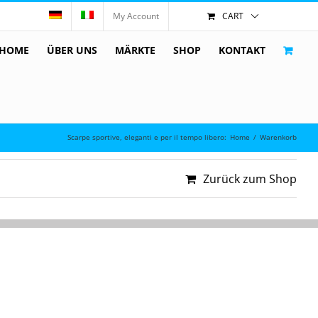
My Account
CART
HOME
ÜBER UNS
MÄRKTE
SHOP
KONTAKT
Scarpe sportive, eleganti e per il tempo libero
:
Home
/
Warenkorb
Zurück zum Shop