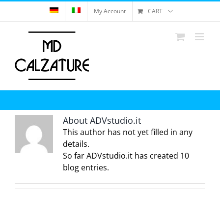
Skip
My Account
CART
to
content
About
ADVstudio.it
This author has not yet filled in any
details.
So far ADVstudio.it has created 10
blog entries.