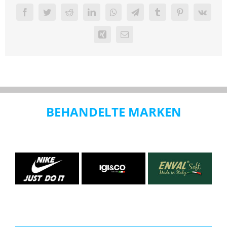
Facebook
Twitter
Reddit
LinkedIn
WhatsApp
Telegram
Tumblr
Pinterest
Vk
Xing
Email
BEHANDELTE MARKEN