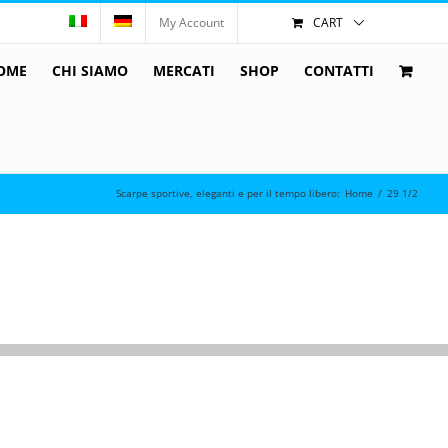
My Account
CART
OME
CHI SIAMO
MERCATI
SHOP
CONTATTI
Scarpe sportive, eleganti e per il tempo libero
:
Home
/
29 1/2