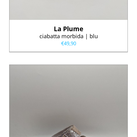
La Plume
ciabatta morbida | blu
€
49,90