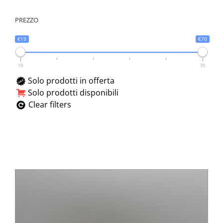
45
46
PREZZO
47
€19
€70
19
70
Solo prodotti in offerta
Solo prodotti disponibili
Clear filters