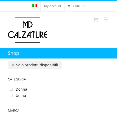
Skip
My Account
CART
to
content
Shop
Solo prodotti disponibili
CATEGORIA
Donna
Uomo
MARCA