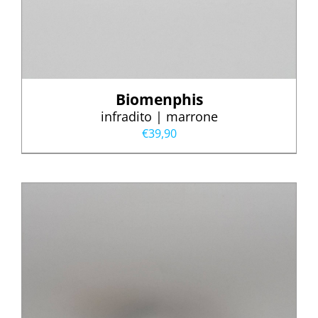
Biomenphis
infradito | marrone
€
39,90