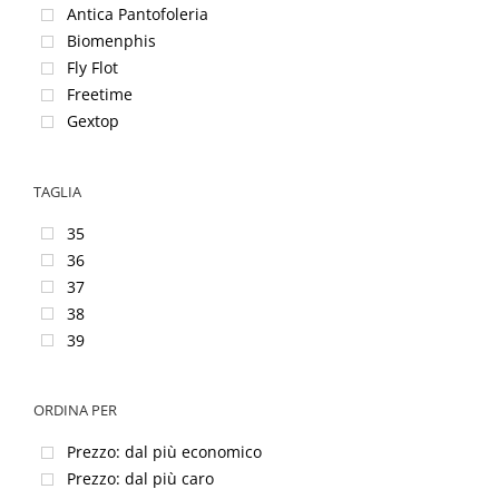
Antica Pantofoleria
Biomenphis
Fly Flot
Freetime
Gextop
La Plume
Le Tirolesi
TAGLIA
Sani Soft
35
36
37
38
39
40
41
ORDINA PER
42
43
Prezzo: dal più economico
44
Prezzo: dal più caro