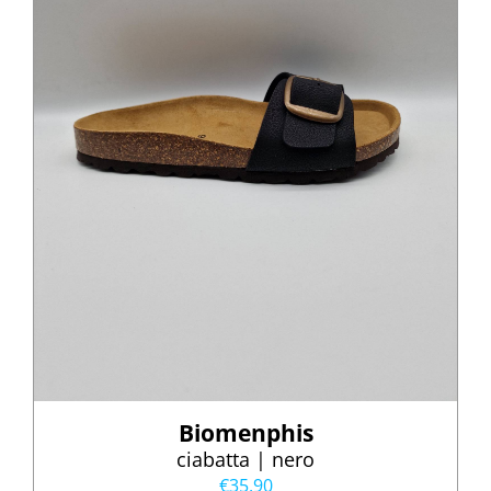
Biomenphis
ciabatta | nero
€
35,90