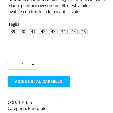
e lana, plantare rivestito in feltro estraibile e
lavabile con fondo in feltro antiscivolo.
Taglia
39
40
41
42
43
44
45
46

Le
Tirolesipantofola
|
AGGIUNGI AL CARRELLO
blu
quantità
COD:
101 blu
Categoria:
Pantofole