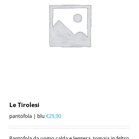
Le Tirolesi
pantofola | blu
€
29,90
Pantofola da uomo calda e leggera, tomaia in feltro