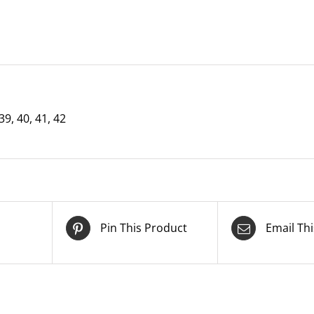
39
,
40
,
41
,
42
Pin This Product
Email Th