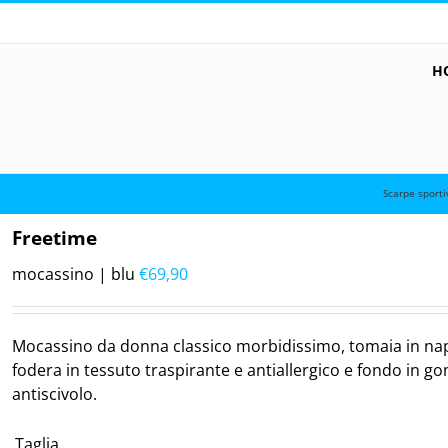
H
Scarpe sporti
Freetime
mocassino | blu
€
69,90
Mocassino da donna classico morbidissimo, tomaia in nap
fodera in tessuto traspirante e antiallergico e fondo in 
antiscivolo.
Taglia