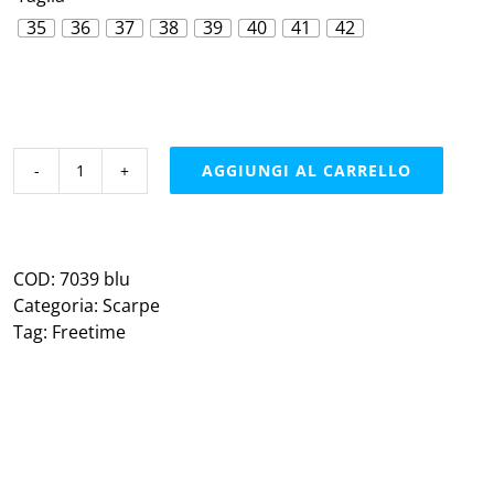
35
36
37
38
39
40
41
42

AGGIUNGI AL CARRELLO
Freetimemocassino
|
blu
quantità
COD:
7039 blu
Categoria:
Scarpe
Tag:
Freetime