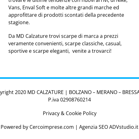
trovare le ultime tendenze con nuovi arrivi, di Nike,
Vans, Enval Soft e molte altre grandi marche ed
approfittare di prodotti scontati della precedente
stagione.
Da MD Calzature trovi scarpe di marca a prezzi
veramente convenienti, scarpe classiche, casual,
sportive e scarpe eleganti, venite a trovarci!
yright 2020 MD CALZATURE | BOLZANO – MERANO – BRES
P.iva 02908760214
Privacy & Cookie Policy
Powered by
Cercoimprese.com
| Agenzia SEO
ADVstudio.it