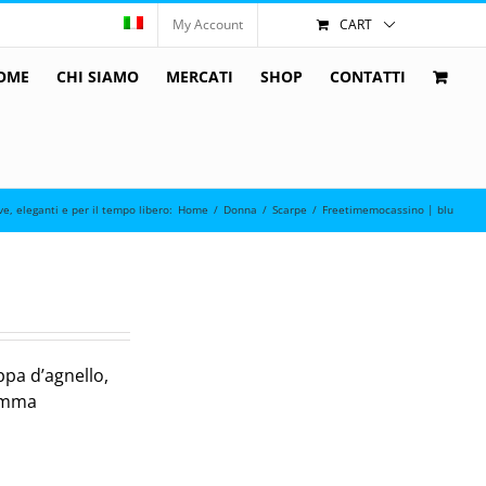
My Account
CART
OME
CHI SIAMO
MERCATI
SHOP
CONTATTI
ve, eleganti e per il tempo libero
:
Home
/
Donna
/
Scarpe
/
Freetimemocassino | blu
pa d’agnello,
gomma