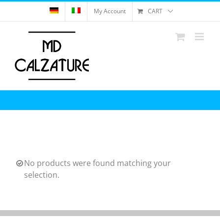
Skip
My Account
CART
to
content
No products were found matching your
selection.